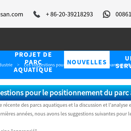
isan.com
+ 86-20-39218293
0086
PROJET DE
U
PARC
NOUVELLES
dustrie
Les suggestions pour le positionnement du parc aquat
SER
AQUATIQUE
estions pour le positionnement du parc
e récente des parcs aquatiques et la discussion et l'analyse e
rnières années, nous avons les suggestions suivantes pour 