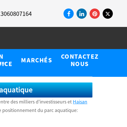
13060807164
N
CONTACTEZ
MARCHÉS
ique
VICE
NOUS
 aquatique
ntre des milliers d'investisseurs et
Haisan
le positionnement du parc aquatique: