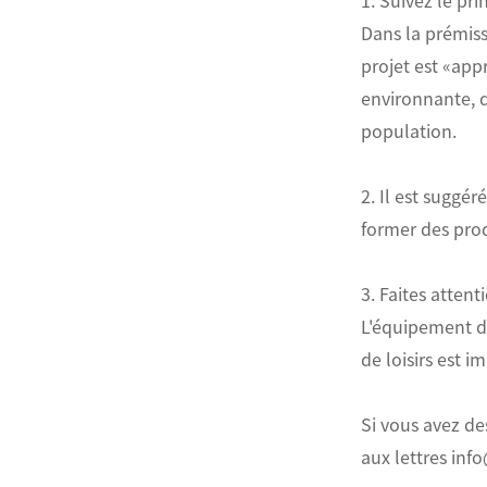
1. Suivez le pr
Dans la prémiss
ไทย
projet est «app
environnante, 
Pilipino
population.
Indonesia
2. Il est suggé
Afrikaans
former des prod
3. Faites atten
L'équipement do
de loisirs est 
Si vous avez de
aux lettres in