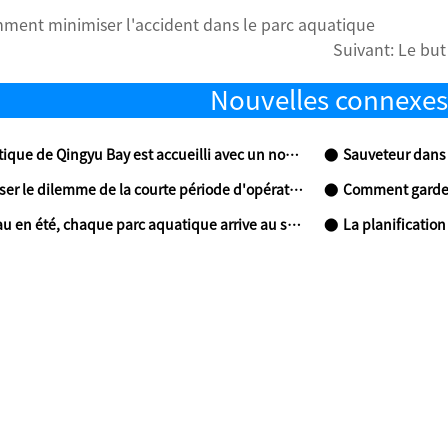
ment minimiser l'accident dans le parc aquatique
Suivant:
Le but 
Nouvelles connexes
ingyu Bay est accueilli avec un nouveau projet d'amusement à la fête natio
Sauveteur dans 
ilemme de la courte période d'opération dans les parcs aquatiques?
Comment garder frais po
 en été, chaque parc aquatique arrive au sommet
La planification précoce 