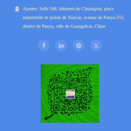
Ajouter: Salle 508, bâtiment de Chuangxin, place
industrielle de pointe de Tian'an, avenue de Panyu.555,
district de Panyu, ville de Guangzhou, Chine