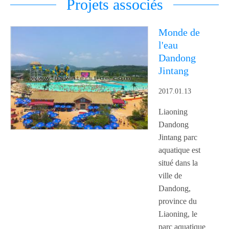
Projets associés
Monde de
l'eau
Dandong
Jintang
2017.01.13
Liaoning
Dandong
Jintang parc
aquatique est
situé dans la
ville de
Dandong,
province du
Liaoning, le
parc aquatique