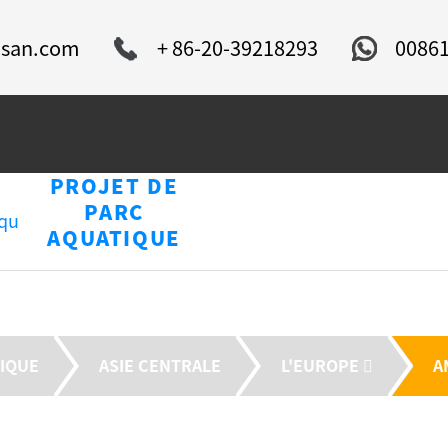
isan.com
+ 86-20-39218293
0086
PROJET DE
U
PARC
NOUVELLES
ue centrale et du sud
SER
AQUATIQUE
RIQUE
ASIE CENTRALE
L'EUROPE 
A