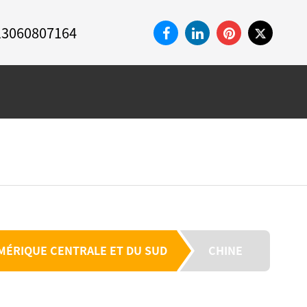
13060807164
N
CONTACTEZ
MARCHÉS
VICE
NOUS
MÉRIQUE CENTRALE ET DU SUD
CHINE