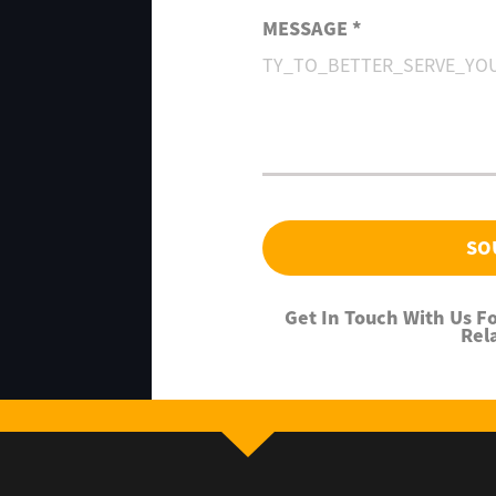
MESSAGE *
SO
Get In Touch With Us 
Rel