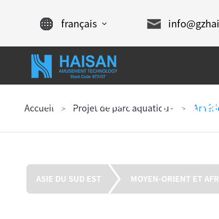
français
info@gzha
English
Chinese
À
français
DES
ACCUEIL
PROPOS
Accueil
Projet de parc aquatique
Amériq
PRODUITS
DE NOUS
Español
русский
português
ASIE DU SUD EST
MOYEN-ORIENT ET AF
العربية
tiếng việt