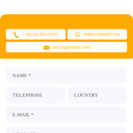
+ 86-20-39218293
008613060807164
info@gzhaisan.com
NAME *
TELEPHONE
COUNTRY
E-MAIL *