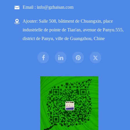
Email : info@gzhaisan.com
Ajouter: Salle 508, bâtiment de Chuangxin, place
industrielle de pointe de Tian'an, avenue de Panyu.555,
district de Panyu, ville de Guangzhou, Chine