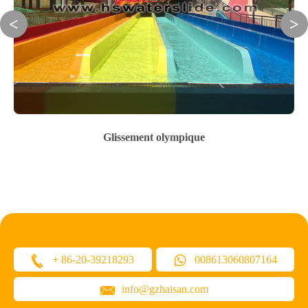
Glissement olympique
+ 86-20-39218293
008613060807164
info@gzhaisan.com