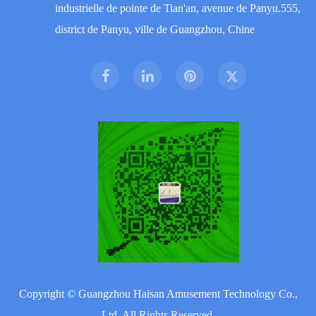
industrielle de pointe de Tian'an, avenue de Panyu.555,
district de Panyu, ville de Guangzhou, Chine
Copyright ©
Guangzhou Haisan Amusement Technology Co.,
Ltd.
All Rights Reserved.