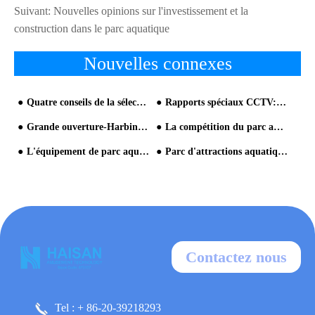
Suivant:
Nouvelles opinions sur l'investissement et la
construction dans le parc aquatique
Nouvelles connexes
Quatre conseils de la sélection de l'équipement de parc aquatique
Rapports spéciaux CCTV: Haisan Entertainment Source d'Amusement Water Play
Grande ouverture-Harbin Beautiful Island parc aquatique
La compétition du parc aquatique à l'avenir sera la compétition de la culture thématique
L'équipement de parc aquatique de Haisan dans le parc aquatique d'Uzbekistan LLC
Parc d'attractions aquatiques Haisan Think-Tank: Suggestions pour la construction d'un parc
Contactez nous
Tel : + 86-20-39218293