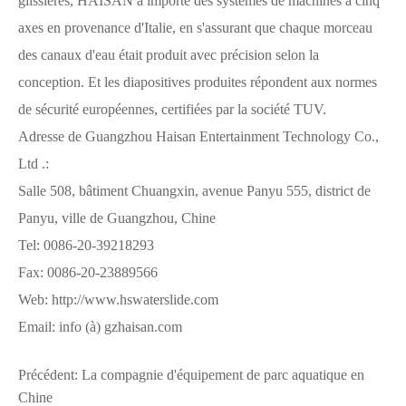
glissières, HAISAN a importé des systèmes de machines à cinq
axes en provenance d'Italie, en s'assurant que chaque morceau
des canaux d'eau était produit avec précision selon la
conception. Et les diapositives produites répondent aux normes
de sécurité européennes, certifiées par la société TUV.
Adresse de Guangzhou Haisan Entertainment Technology Co.,
Ltd .:
Salle 508, bâtiment Chuangxin, avenue Panyu 555, district de
Panyu, ville de Guangzhou, Chine
Tel: 0086-20-39218293
Fax: 0086-20-23889566
Web: http://www.hswaterslide.com
Email: info (à) gzhaisan.com
Précédent:
La compagnie d'équipement de parc aquatique en
Chine