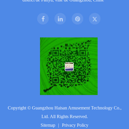
Copyright ©
Guangzhou Haisan Amusement Technology Co.,
Ltd.
All Rights Reserved.
Sitemap
|
Privacy Policy