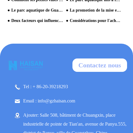
Le parc aquatique de Guangzhou Changlong crée un modèle de barbotage d'Halloween
La promotion de la mise en marché de la tétralogie de Warter Parks en période de pointe
Deux facteurs qui influencent l'exploitation du parc aquatique
Considérations pour l'achat d'équipement de grand parc aquatique
Contactez nous
Tel : + 86-20-39218293
Email : info@gzhaisan.com
Ajouter: Salle 508, bâtiment de Chuangxin, place
industrielle de pointe de Tian'an, avenue de Panyu.555,
district de Panyu, ville de Guangzhou, Chine