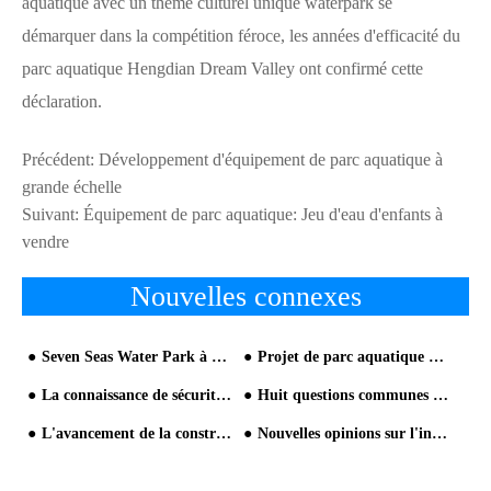
aquatique avec un thème culturel unique waterpark se
démarquer dans la compétition féroce, les années d'efficacité du
parc aquatique Hengdian Dream Valley ont confirmé cette
déclaration.
Précédent:
Développement d'équipement de parc aquatique à
grande échelle
Suivant:
Équipement de parc aquatique: Jeu d'eau d'enfants à
vendre
Nouvelles connexes
Seven Seas Water Park à Cagayan, Philippines
Projet de parc aquatique au Vietnam est en construction maintenant
La connaissance de sécurité de grande attraction
Huit questions communes Résoudre le bâtiment du parc à thème de l'eau
L'avancement de la construction du projet Vietnam
Nouvelles opinions sur l'investissement et la construction dans le parc aquatique