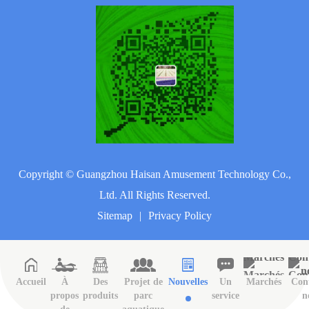
Copyright ©
Guangzhou Haisan Amusement Technology Co.,
Ltd.
All Rights Reserved.
Sitemap
|
Privacy Policy
Accueil
À
Des
Projet de
Nouvelles
Un
Marchés
Con
propos
produits
parc
service
n