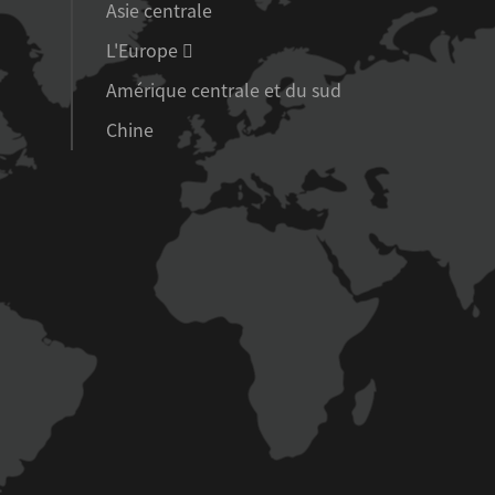
Asie centrale
L'Europe 
Amérique centrale et du sud
Chine