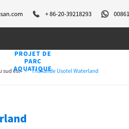
isan.com
+ 86-20-39218293
0086
PROJET DE
U
PARC
NOUVELLES
SER
AQUATIQUE
u sud est
Thaïlande Usotel Waterland
rland