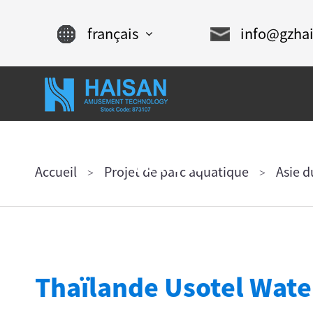
français
info@gzha
English
Chinese
À
français
DES
ACCUEIL
PROPOS
PRODUITS
DE NOUS
Español
Accueil
Projet de parc aquatique
Asie d
русский
português
العربية
Thaïlande Usotel Wate
tiếng việt