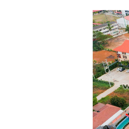
ไทย
Pilipino
Indonesia
Afrikaans