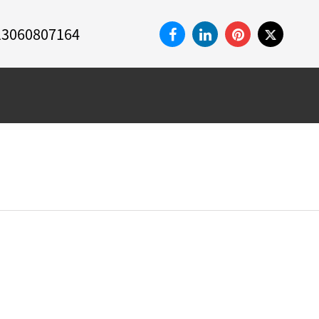
13060807164
N
CONTACTEZ
MARCHÉS
VICE
NOUS