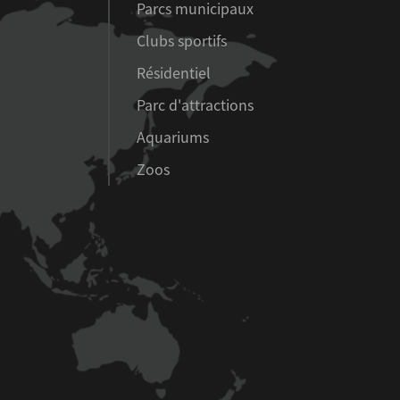
Parcs municipaux
Clubs sportifs
Résidentiel
Parc d'attractions
Aquariums
Zoos