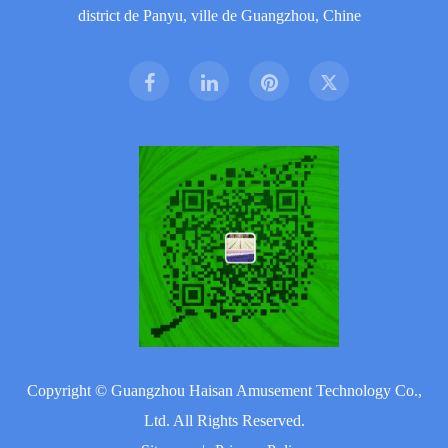
district de Panyu, ville de Guangzhou, Chine
Copyright ©
Guangzhou Haisan Amusement Technology Co.,
Ltd.
All Rights Reserved.