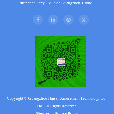
district de Panyu, ville de Guangzhou, Chine
Copyright ©
Guangzhou Haisan Amusement Technology Co.,
Ltd.
All Rights Reserved.
Sitemap
|
Privacy Policy