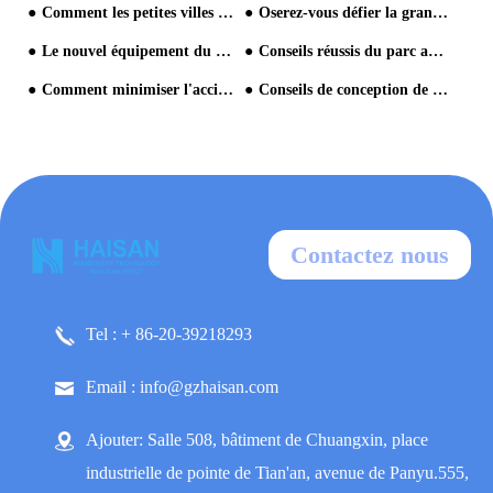
Comment les petites villes qui n'ont pas de projets de parcs aquatiques peuvent-elles profiter r
Oserez-vous défier la grande trompette avec des caractéristiques étonnantes?
Le nouvel équipement du parc aquatique se développe bien
Conseils réussis du parc aquatique
Comment minimiser l'accident dans le parc aquatique
Conseils de conception de sites Web de parc aquatique
Contactez nous
Tel : + 86-20-39218293
Email : info@gzhaisan.com
Ajouter: Salle 508, bâtiment de Chuangxin, place
industrielle de pointe de Tian'an, avenue de Panyu.555,