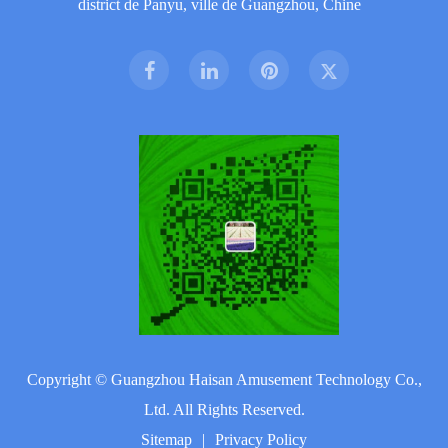
district de Panyu, ville de Guangzhou, Chine
Copyright ©
Guangzhou Haisan Amusement Technology Co.,
Ltd.
All Rights Reserved.
Sitemap
|
Privacy Policy