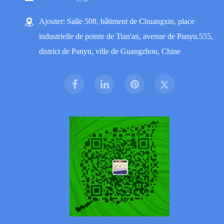
Ajouter: Salle 508, bâtiment de Chuangxin, place
industrielle de pointe de Tian'an, avenue de Panyu.555,
district de Panyu, ville de Guangzhou, Chine